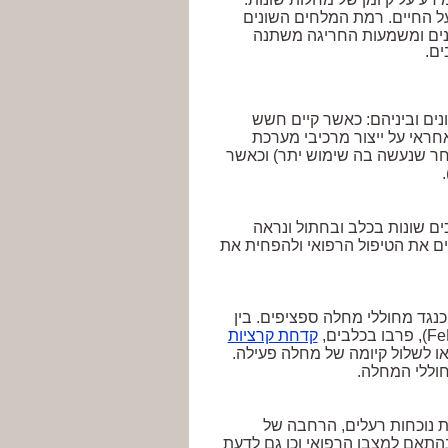
בעל החיים. רמת המלחים השונים
ונים ומשמעות החריגה משתנה
בים.
נים וביניהם: כאשר קיים חשש
חראי על ייצור מרכיבי מערכת
חר שנעשה בה שימוש יתר) וכאשר
ם שונות בכלב ובחתול ונראה
ים את הטיפול הרפואי ולהפחית את
נגד מחוללי מחלה ספציפים. בין
Fe
), פרבו בכלבים,
קדחת קרציות
או לשלול קיומה של מחלה פעילה.
חוללי המחלה.
קת נוכחות רעלים, הרחבה של
התאם למצבו הרפואי וכן גם לדעת