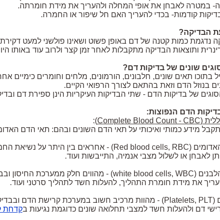
ת הבדיקה?
ה נדגמת כמות קטנה של דם באופן פשוט ושאינו פולשני למעט דקיר
נרית ותוצאות הבדיקה מתקבלות לאחר זמן קצר ולרוב עוד באותו היום
וגים שונים של בדיקות דם?
ל בתוכו תאים שונים, חלבונים, הורמונים, מלחים וחומרים כימיים אחרי
ים בנוזל הדם וזאת בהתאם לצורך הרפואי הקיים.
סוגים של בדיקות הדם - שתי הבדיקות העיקריות הינן ספירת דם ובדי
בדיקות הדם הנפוצות:
לית (
Complete Blood Count - CBC
)
:
תקבל מידע כמותי ואיכותי על תאי הדם השונים ובהם: תאי הדם האדומ
אדומים (
Red blood cells, RBC
) - אחראים בין היתר על נשיאת החמ
ן לאבחן או לשלול מצבי אנמיה, התייבשות ועוד.
לבנים (
white blood cells, WBC
) - מהווים חלק ממערכת החיסון ובב
עריך את מידת חומרת התהליך, להעלות חשד לתהליך סרטני ועוד.
 (
PLT
,
Platelets
) - מהוות מרכיב חשוב במערכת קרישת הדם ובבדיקת
רישי דם ולהעלות חשד למצבי תחלואה שונים כדוגמת נגיעות ב
קדחת ק