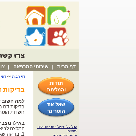
דף הבית
|
שירותי המרפאה
|
צו
דף הבית
>>
דפי 
בדיקות ד
למה חשוב ל
בדיקות דם מ
חשדות הוטרי
באילו מצבי
הכל על טיפול בגורי חתולים
המלצה לביצו
יתומים
1. בדיקה שגרתית של חיה בריאה (בעיקר בעלי חיים מבוגרים או לפני ניתוח).
(01/07/2022)