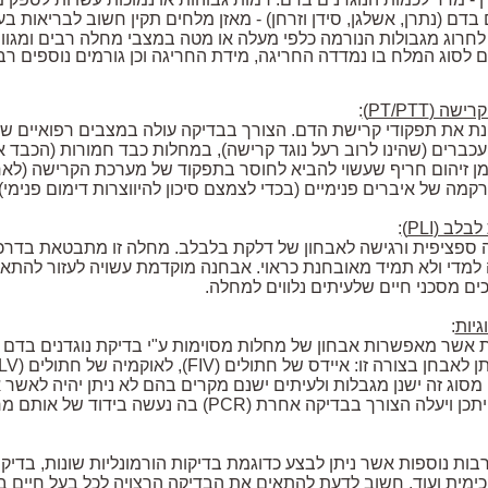
בדם (נתרן, אשלגן, סידן וזרחן) - מאזן מלחים תקין חשוב לבריאות 
לחרוג מגבולות הנורמה כלפי מעלה או מטה במצבי מחלה רבים ומגו
לסוג המלח בו נמדדה החריגה, מידת החריגה וכן גורמים נוספים ר
קרישה (
PT/PTT
)
:
נת את תפקודי קרישת הדם. הצורך בבדיקה עולה במצבים רפואיים שו
כברים (שהינו לרוב רעל נוגד קרישה), במחלות כבד חמורות (הכבד א
מן זיהום חריף שעשוי להביא לחוסר בתפקוד של מערכת הקרישה (לא
רקמה של איברים פנימיים (בכדי לצמצם סיכון להיווצרות דימום פנימי).
לבלב (
PLI
)
:
נה ספציפית ורגישה לאבחון של דלקת בלבלב. מחלה זו מתבטאת בדרכי
 למדי ולא תמיד מאובחנת כראוי. אבחנה מוקדמת עשויה לעזור להתא
כים מסכני חיים שלעיתים נלווים למחלה.
גיות
:
ת אשר מאפשרות אבחון של מחלות מסוימות ע"י בדיקת נוגדנים בדם כ
 לאבחן בצורה זו: איידס של חתולים (
FIV
), לאוקמיה של חתולים (
LV
 מסוג זה ישנן מגבלות ולעיתים ישנם מקרים בהם לא ניתן יהיה לאשר 
תכן ויעלה הצורך בבדיקה אחרת (
PCR
) בה נעשה בידוד של אותם מ
רבות נוספות אשר ניתן לבצע כדוגמת בדיקות הורמונליות שונות, בדי
כימית ועוד. חשוב לדעת להתאים את הבדיקה הרצויה לכל בעל חיים ב