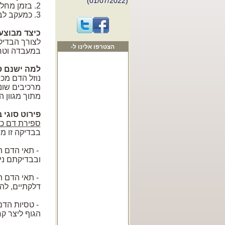
2. בזמן מחלה- במטרה לאבחן את אופי המחלה ולהעריך את מידת חומרתה.
הרחבת אזורי שירות
3. כמעקב לבדיקות קודמות- בכדי להעריך האם חל שיפור או החמרה.
המרפאה הניידת
(15/06/2022)
כיצד מבוצע
לצורך הבדיק
הצטרפו אלינו ל-
במעבדה וטרי
Facebook
למה ישנם ס
נוזל הדם מכי
מרכיבים שונ
מתוך מגוון ה
פירוט סוגי 
ספירת דם כל
בבדיקה זו מ
- תאי הדם ה
ובבדיקתם נית
- תאי הדם ה
דלקתיים, לה
- טסיות הדם
הגוף ליצר ק