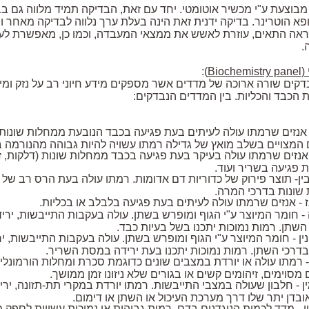
בוצעת ע"י מכשיר אוטומטי. יחד עם זאת, הבדיקה תמיד מלווה גם 
רופא הוטרינר. בדיקה ידנית זאת הינה בעלת ערך נלווה לבדיקה מאחר
אה התאים, עוזרת לאשש את ממצאי המעבדה, וכמו כן, מאפשרת לעית
.
(
Biochemistry panel
)
:
בדקים שורה ארוכה של מדדים אשר מספקים מידע חיוני רב על נזק ומי
 הכבד והכליות. בין המדדים הנבדקים:
אנזים שרמתו עולה לעיתים בעת פגיעה בכבד הנובעת ממחלות שונות 
 המצויים בשלב מואץ של גדילה רמתו עשויה להיות גבוהה מהנורמה 
אנזים שרמתו עולה בעיקר בעת פגיעה בכבד ממחלות שונות (דלקות, זיה
 פגיעה בשריר ועוד.
בין- תוצר פירוק של כדוריות דם אדומות. רמתו עולה בעת הרס רב של 
שונות בדרכי המרה.
 - אנזים שרמתו עולה לעיתים בעת פגיעה בלבלב או בכליות.
- חומר המיוצר ע"י הגוף ומופרש בשתן. עולה בעקבות התייבשות, יריד
השתן. רמות נמוכות יתכנו בשל בעיות כבד.
ין - חומר המיוצר ע"י הגוף ומופרש בשתן. עולה בעקבות התייבשות, י
בדרכי השתן. רמות נמוכות יתכנו בעת ירידה במסת השריר.
 - רמתו עולה או יורדת במצבים שונים כדוגמת סכרת ומחלות הורמונלי
ם מסוימים, זיהומים קשים או בגורים שלא ניזונו זמן ממושך.
ן - חלבון שעולה במצבי התייבשות. רמתו יורדת במקרי תת-תזונה, י
ובדן יתר שלו דרך מערכת העיכול או השתן או דימום.
ין - מדד לכמות הנוגדנים בדם. רמות גבוהות או נמוכות עשויות לספק מ