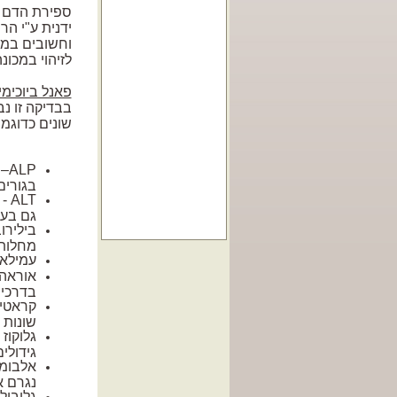
ספירת הדם מ
ידנית ע"י ה
וחשובים במר
לזיהוי במכונה
פאנל ביוכימי 
בבדיקה זו נ
שונים כדוגמת
ALP
– 
בגורים
ALT
- 
גם בעת
בילירו
מחלות 
עמילאז
אוראה 
בדרכי 
קראטינ
שונות 
גלוקוז
גידולי
אלבומי
נגרם א
גלובול